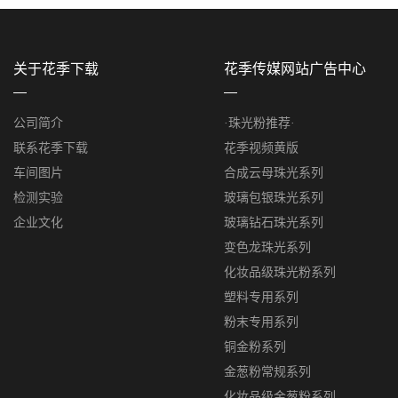
关于花季下载
花季传媒网站广告中心
公司简介
·珠光粉推荐·
联系花季下载
花季视频黄版
车间图片
合成云母珠光系列
检测实验
玻璃包银珠光系列
企业文化
玻璃钻石珠光系列
变色龙珠光系列
化妆品级珠光粉系列
塑料专用系列
粉末专用系列
铜金粉系列
金葱粉常规系列
化妆品级金葱粉系列