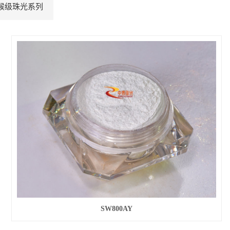
候级珠光系列
SW800AY