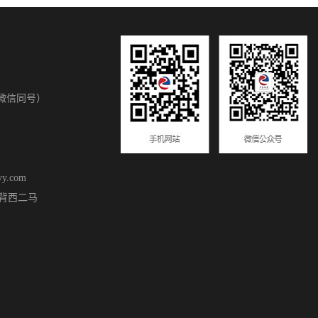
8(微信同号）
y.com
背西二马