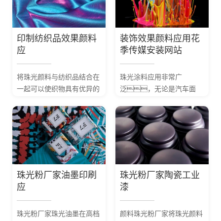
印制纺织品效果颜料
装饰效果颜料应用花
应
季传媒安装网站
将珠光颜料与纺织品结合在
珠光涂料应用非常广
一起可以使织物具有优异的
泛，无论是汽车面
珍珠光泽和色彩。
漆、汽车零部
将珠光颜料加人到印花色浆
件、建筑材
中，印制在纺织品
料、家用电器等均会
上经过后处理可以...
采用涂料加以色彩修饰同时
达到一定的保护作
用。
珠光粉厂家油墨印刷
珠光粉厂家陶瓷工业
应
漆
珠光粉厂家珠光油墨在高档
颜料珠光粉厂家将珠光颜料