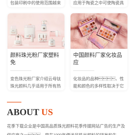
包装印刷中的使用范围越来
应用于陶瓷之中可使陶瓷具
越广泛如烟包、高
有奇特的光学性能。在
档酒标、防伪印刷等领
其它生产和日常生活中也有
域。
较多使用。如仿造
古铜色外貌、...
颜料珠光粉厂家塑料
中国颜料厂家化妆品
免
应
变色珠光粉厂家介绍云母钛
化妆品的品种、性
珠光颜料几乎适用于所有热
能和颜色的多样性取决于它
塑性和热固性塑料，不
们所用颜料的多样
会使塑料制品发生褪色或灰
性。中国珠光粉厂家
化，可产生明亮的金属
珠光颜料因具有遮盖力强或
ABOUT
US
光泽和珠...
透明度高、色相
好、色谱...
花季下载企业是中国高品质珠光颜料花季传媒网站广告的生产及