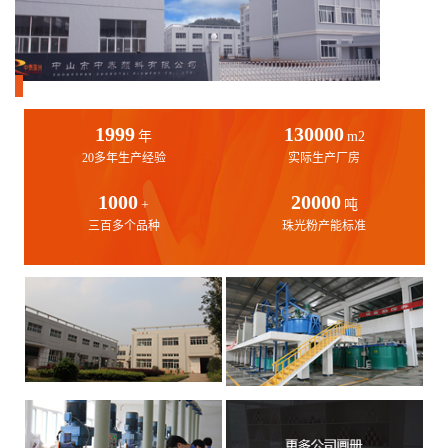
1999
130000
年
m2
20多年生产经验
实际生产厂房
1000
20000
+
吨
三百多个品种
珠光粉产能标准