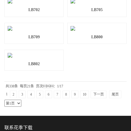
LB702
LB705
LB709
LB800
LB802
共338条
每页21条
页次：1/17
1
2
3
4
5
6
7
8
9
10
下一页
尾页
联系花季下载