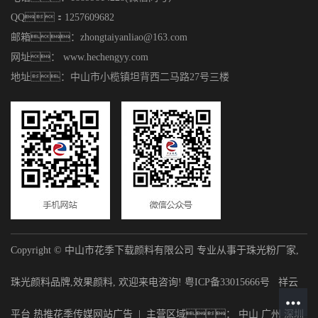
QQ：1257609682
邮箱：zhongtaiyanliao@163.com
网址： www.hechengyy.com
地址：中山市小榄镇坦背西二马路27号三楼
Copyright © 中山市花季下载颜料有限公司 专业从事于
珠光粉厂家
,
珠光颜料品牌
,
效果颜料
, 欢迎来电咨询!
粤ICP备33015666号
祥云
平台
热推花季传媒网站广告
| 主营区域：
中山
广州
深圳